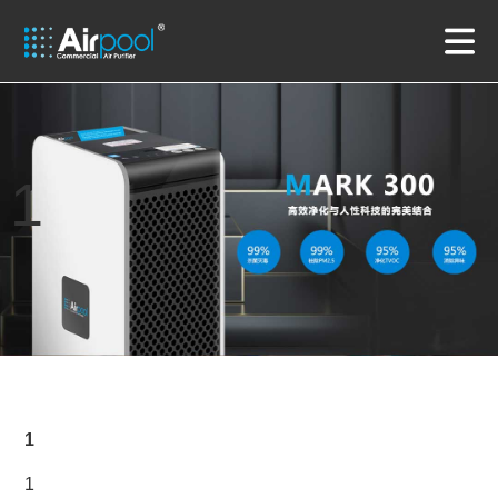
1
1
1